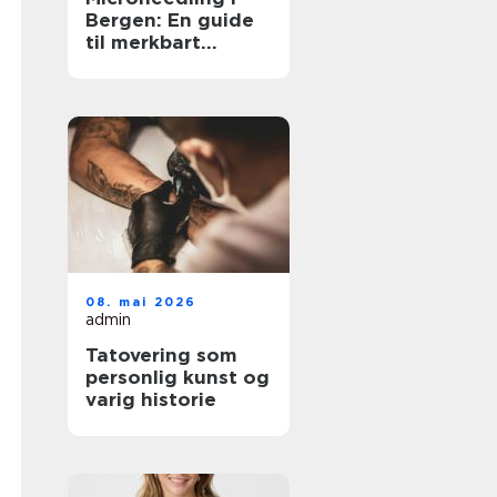
Bergen: En guide
til merkbart
fastere og jevnere
hud
08. mai 2026
admin
Tatovering som
personlig kunst og
varig historie