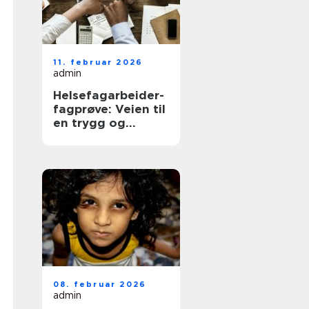
11. februar 2026
admin
Helsefagarbeider-
fagprøve: Veien til
en trygg og
meningsfull jobb i
helse
08. februar 2026
admin