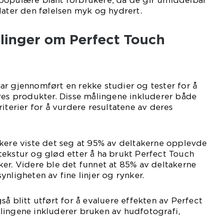
populære blant forbrukere, da de gir umiddelbar
later den følelsen myk og hydrert.
ålinger om Perfect Touch
r gjennomført en rekke studier og tester for å
res produkter. Disse målingene inkluderer både
iterier for å vurdere resultatene av deres
akere viste det seg at 95% av deltakerne opplevde
tekstur og glød etter å ha brukt Perfect Touch
er. Videre ble det funnet at 85% av deltakerne
nligheten av fine linjer og rynker.
å blitt utført for å evaluere effekten av Perfect
lingene inkluderer bruken av hudfotografi,