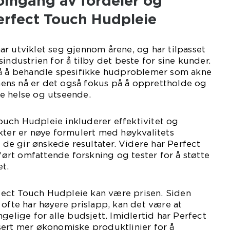
nomgang av fordeler og
rfect Touch Hudpleie
r utviklet seg gjennom årene, og har tilpasset
industrien for å tilby det beste for sine kunder.
på å behandle spesifikke hudproblemer som akne
ns nå er det også fokus på å opprettholde og
e helse og utseende.
uch Hudpleie inkluderer effektivitet og
kter er nøye formulert med høykvalitets
t de gir ønskede resultater. Videre har Perfect
rt omfattende forskning og tester for å støtte
t.
ect Touch Hudpleie kan være prisen. Siden
 ofte har høyere prislapp, kan det være at
gelige for alle budsjett. Imidlertid har Perfect
sert mer økonomiske produktlinjer for å