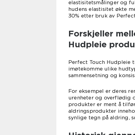
elastisitetsmålinger og fu
hudens elastisitet økte 
30% etter bruk av Perfec
Forskjeller mel
Hudpleie produ
Perfect Touch Hudpleie ti
imøtekomme ulike hudtype
sammensetning og konsist
For eksempel er deres re
urenheter og overflødig 
produkter er ment å tilfør
aldringsprodukter innehol
synlige tegn på aldring, s