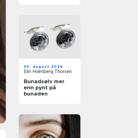
tatoveringsfjernin
g med moderne
laser
05. august 2026
Elin Holmberg Thorsen
Bunadsølv mer
enn pynt på
bunaden