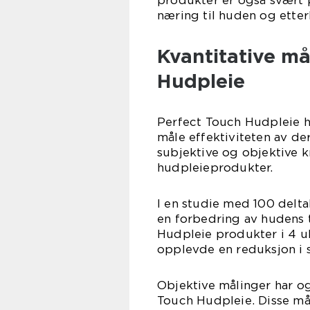
produkter er også svært 
næring til huden og etter
Kvantitative m
Hudpleie
Perfect Touch Hudpleie ha
måle effektiviteten av de
subjektive og objektive kr
hudpleieprodukter.
I en studie med 100 delt
en forbedring av hudens 
Hudpleie produkter i 4 uk
opplevde en reduksjon i sy
Objektive målinger har ogs
Touch Hudpleie. Disse må