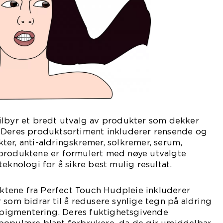
ilbyr et bredt utvalg av produkter som dekker
 Deres produktsortiment inkluderer rensende og
er, anti-aldringskremer, solkremer, serum,
produktene er formulert med nøye utvalgte
eknologi for å sikre best mulig resultat.
tene fra Perfect Touch Hudpleie inkluderer
 som bidrar til å redusere synlige tegn på aldring
g pigmentering. Deres fuktighetsgivende