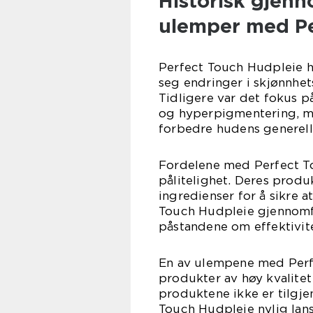
Historisk gjen
ulemper med Pe
Perfect Touch Hudpleie ha
seg endringer i skjønnhets
Tidligere var det fokus 
og hyperpigmentering, me
forbedre hudens generell
Fordelene med Perfect To
pålitelighet. Deres produ
ingredienser for å sikre a
Touch Hudpleie gjennomfø
påstandene om effektivite
En av ulempene med Perf
produkter av høy kvalitet
produktene ikke er tilgjen
Touch Hudpleie nylig lan