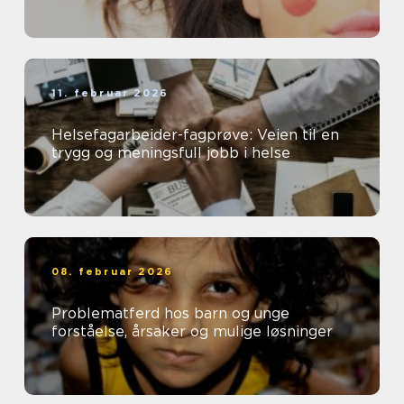
11. februar 2026
Helsefagarbeider-fagprøve: Veien til en
trygg og meningsfull jobb i helse
08. februar 2026
Problematferd hos barn og unge
forståelse, årsaker og mulige løsninger