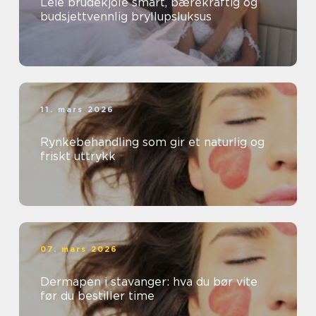
Leie brudekjole smart, bærekraftig og
budsjettvennlig bryllupsluksus
11. mars 2026
Rynkebehandling som gir et naturlig og
friskt uttrykk
07. mars 2026
Dermapen i stavanger: hva du bør vite
før du bestiller time