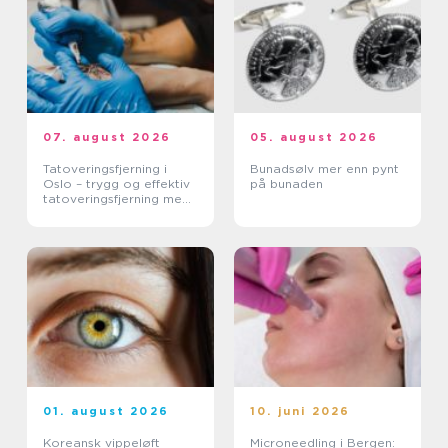
07. august 2026
05. august 2026
Tatoveringsfjerning i
Bunadsølv mer enn pynt
Oslo – trygg og effektiv
på bunaden
tatoveringsfjerning med
moderne laser
01. august 2026
10. juni 2026
Koreansk vippeløft
Microneedling i Bergen: