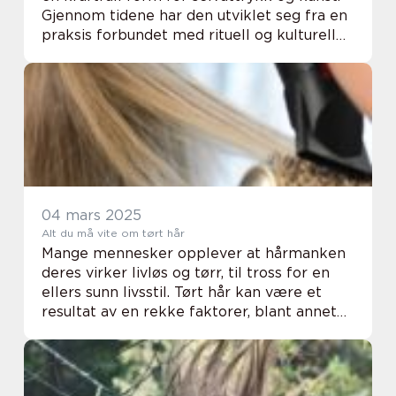
Gjennom tidene har den utviklet seg fra en
praksis forbundet med rituell og kulturell
betydning til å bli en populær trend og
kunstform i mode...
04 mars 2025
Alt du må vite om tørt hår
Mange mennesker opplever at hårmanken
deres virker livløs og tørr, til tross for en
ellers sunn livsstil. Tørt hår kan være et
resultat av en rekke faktorer, blant annet
miljøpåvirkning, dårli...