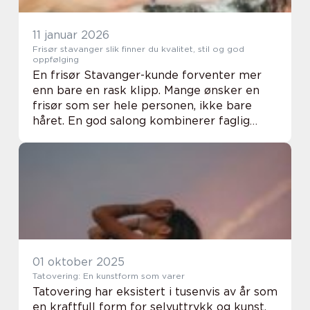
11 januar 2026
Frisør stavanger slik finner du kvalitet, stil og god
oppfølging
En frisør Stavanger-kunde forventer mer
enn bare en rask klipp. Mange ønsker en
frisør som ser hele personen, ikke bare
håret. En god salong kombinerer faglig
dyktighet med ærlige råd, slik at frisyren
både ser bra ut når man går ut døren og
faktisk ...
01 oktober 2025
Tatovering: En kunstform som varer
Tatovering har eksistert i tusenvis av år som
en kraftfull form for selvuttrykk og kunst.