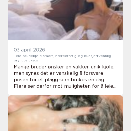
når en bunad skal arves, suppleres eller ...
03 april 2026
Leie brudekjole smart, bærekraftig og budsjettvennlig
bryllupsluksus
Mange bruder ønsker en vakker, unik kjole,
men synes det er vanskelig å forsvare
prisen for et plagg som brukes én dag.
Flere ser derfor mot muligheten for å leie
brudekjole i stedet for å kjøpe. Denne
løsningen gir tilgang til kjoler i høy
kvalitet,...