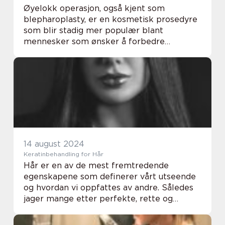
Øyelokk operasjon, også kjent som
blepharoplasty, er en kosmetisk prosedyre
som blir stadig mer populær blant
mennesker som ønsker å forbedre
utseendet ved å fjerne overflødig hud og
fett fra øyelok...
14 august 2024
Keratinbehandling for Hår
Hår er en av de mest fremtredende
egenskapene som definerer vårt utseende
og hvordan vi oppfattes av andre. Således
jager mange etter perfekte, rette og
skinnende lokker. En av løsningene som har
funnet veien til frisø...