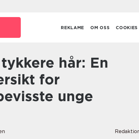
REKLAME
OM OSS
COOKIES
rsikt for
bevisste unge
en
Redaktio