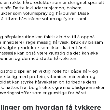
es en rekke hårprodukter som er designet spesielt
re hår. Dette inkluderer sjampo, balsam,
ukter som volumspray og hårpulver. Disse
 tilføre hårstråene volum og fylde, samt
tig hårpleierutine kan faktisk bidra til å oppnå
te innebærer regelmessig hårvask, bruk av balsam
utvalgte produkter som ikke skader håret.
ssasje kan også være gunstig da det kan øke
bunnen og dermed støtte hårveksten.
kosthold spiller en viktig rolle for både hår- og
e rikelig med protein, vitaminer, mineraler og
holdet kan styrke hårveksten og forbedre dens
sk, nøtter, frø, belgfrukter, grønne bladgrønnsaker
 næringsstoffer som er gunstige for håret.
linger om hvordan få tykkere