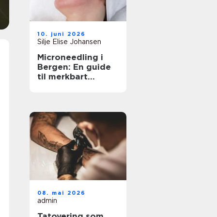
10. juni 2026
Silje Elise Johansen
Microneedling i
Bergen: En guide
til merkbart
fastere og jevnere
hud
08. mai 2026
admin
Tatovering som