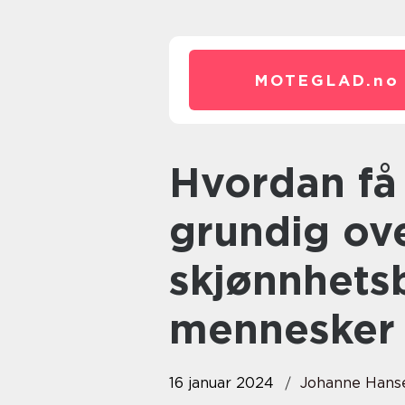
MOTEGLAD.
no
Hvordan få tykkere hår: En
grundig ove
skjønnhets
mennesker
16 januar 2024
Johanne Hans