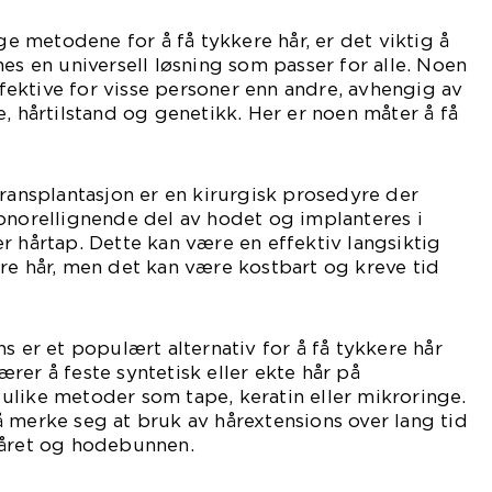
ige metodene for å få tykkere hår, er det viktig å
nes en universell løsning som passer for alle. Noen
ektive for visse personer enn andre, avhengig av
e, hårtilstand og genetikk. Her er noen måter å få
transplantasjon er en kirurgisk prosedyre der
onorellignende del av hodet og implanteres i
r hårtap. Dette kan være en effektiv langsiktig
re hår, men det kan være kostbart og kreve tid
s er et populært alternativ for å få tykkere hår
rer å feste syntetisk eller ekte hår på
ulike metoder som tape, keratin eller mikroringe.
 merke seg at bruk av hårextensions over lang tid
håret og hodebunnen.