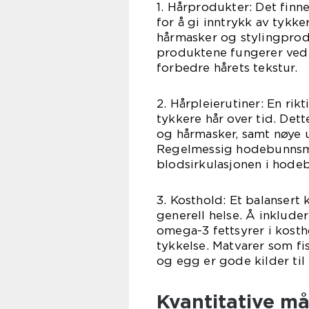
1. Hårprodukter: Det finn
for å gi inntrykk av tykke
hårmasker og stylingprod
produktene fungerer ved å
forbedre hårets tekstur.
2. Hårpleierutiner: En rik
tykkere hår over tid. Det
og hårmasker, samt nøye 
Regelmessig hodebunnsma
blodsirkulasjonen i hode
3. Kosthold: Et balansert 
generell helse. Å inkluder
omega-3 fettsyrer i kost
tykkelse. Matvarer som fi
og egg er gode kilder til
Kvantitative må