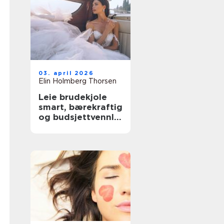
03. april 2026
Elin Holmberg Thorsen
Leie brudekjole
smart, bærekraftig
og budsjettvennlig
bryllupsluksus