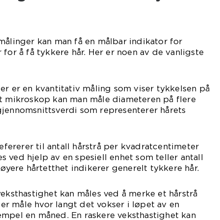
målinger kan man få en målbar indikator for
for å få tykkere hår. Her er noen av de vanligste
er er en kvantitativ måling som viser tykkelsen på
et mikroskop kan man måle diameteren på flere
gjennomsnittsverdi som representerer hårets
refererer til antall hårstrå per kvadratcentimeter
 ved hjelp av en spesiell enhet som teller antall
Høyere hårtetthet indikerer generelt tykkere hår.
veksthastighet kan måles ved å merke et hårstrå
r måle hvor langt det vokser i løpet av en
empel en måned. En raskere veksthastighet kan