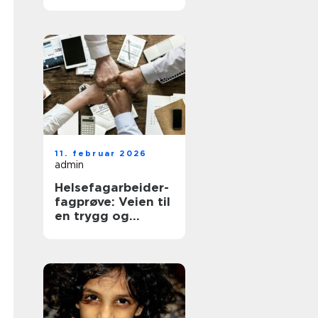
bestiller time
11. februar 2026
admin
Helsefagarbeider-
fagprøve: Veien til
en trygg og
meningsfull jobb i
helse