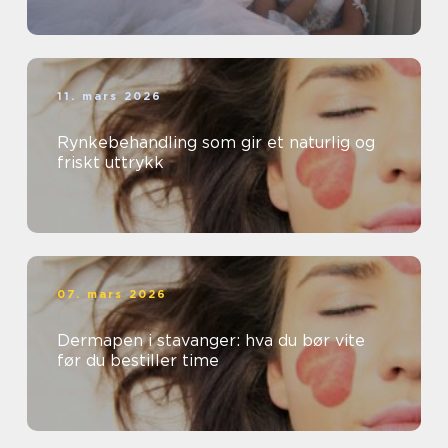
11. mars 2026
Rynkebehandling som gir et naturlig og
friskt uttrykk
07. mars 2026
Dermapen i stavanger: hva du bør vite
før du bestiller time