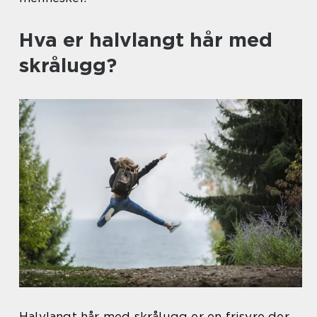
Hva er halvlangt hår med
skrålugg?
Halvlangt hår med skrålugg er en frisyre der