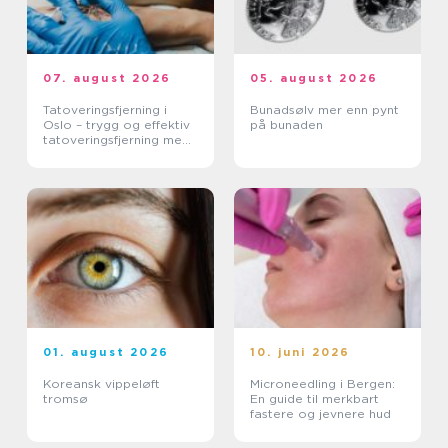
07. august 2026
05. august 2026
Tatoveringsfjerning i
Bunadsølv mer enn pynt
Oslo – trygg og effektiv
på bunaden
tatoveringsfjerning med
moderne laser
01. august 2026
10. juni 2026
Koreansk vippeløft
Microneedling i Bergen:
tromsø
En guide til merkbart
fastere og jevnere hud