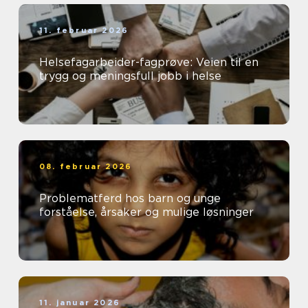
11. februar 2026
Helsefagarbeider-fagprøve: Veien til en
trygg og meningsfull jobb i helse
08. februar 2026
Problematferd hos barn og unge
forståelse, årsaker og mulige løsninger
11. januar 2026