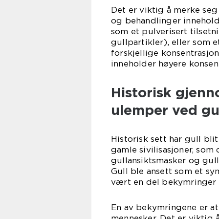
Det er viktig å merke seg
og behandlinger inneholde
som et pulverisert tilsetni
gullpartikler), eller som
forskjellige konsentrasjo
inneholder høyere konsent
Historisk gjen
ulemper ved gu
Historisk sett har gull bl
gamle sivilisasjoner, so
gullansiktsmasker og gull
Gull ble ansett som et sy
vært en del bekymringer o
En av bekymringene er at
mennesker. Det er viktig 