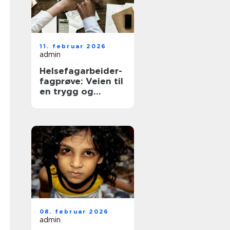
11. februar 2026
admin
Helsefagarbeider-
fagprøve: Veien til
en trygg og
meningsfull jobb i
helse
08. februar 2026
admin