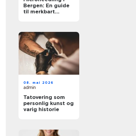
Bergen: En guide
til merkbart
fastere og jevnere
hud
08. mai 2026
admin
Tatovering som
personlig kunst og
varig historie