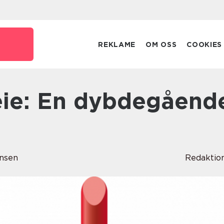
REKLAME
OM OSS
COOKIES
nsen
Redaktio