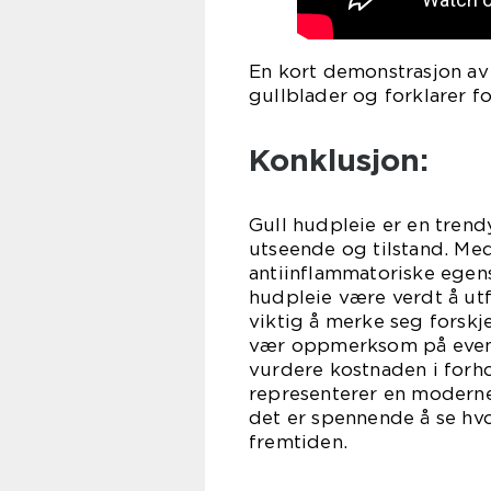
En kort demonstrasjon av 
gullblader og forklarer 
Konklusjon:
Gull hudpleie er en trend
utseende og tilstand. Med
antiinflammatoriske egen
hudpleie være verdt å utf
viktig å merke seg forsk
vær oppmerksom på eventue
vurdere kostnaden i forho
representerer en moderne
det er spennende å se hvo
fremtiden.