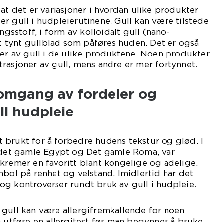
 at det er variasjoner i hvordan ulike produkter
r gull i hudpleierutinene. Gull kan være tilstede
ngsstoff, i form av kolloidalt gull (nano-
 et tynt gullblad som påføres huden. Det er også
ner av gull i de ulike produktene. Noen produkter
rasjoner av gull, mens andre er mer fortynnet.
nomgang av fordeler og
ll hudpleie
itt brukt for å forbedre hudens tekstur og glød. I
m det gamle Egypt og Det gamle Roma, var
kremer en favoritt blant kongelige og adelige.
mbol på renhet og velstand. Imidlertid har det
g kontroverser rundt bruk av gull i hudpleie.
 gull kan være allergifremkallende for noen
å utføre en allergitest før man begynner å bruke