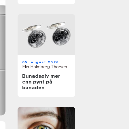
tatoveringsfjernin
g med moderne
laser
05. august 2026
Elin Holmberg Thorsen
Bunadsølv mer
enn pynt på
bunaden