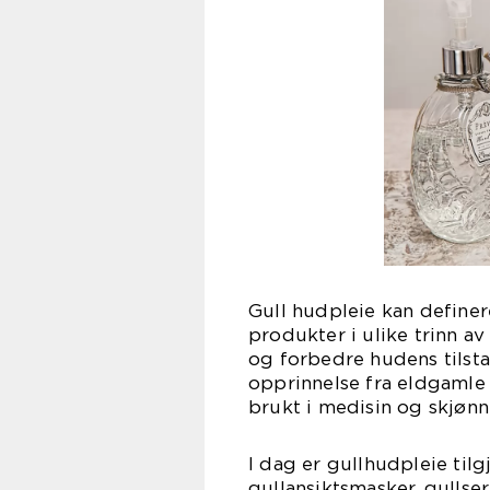
Gull hudpleie kan definer
produkter i ulike trinn a
og forbedre hudens tilst
opprinnelse fra eldgamle s
brukt i medisin og skjønn
I dag er gullhudpleie tilg
gullansiktsmasker, gulls