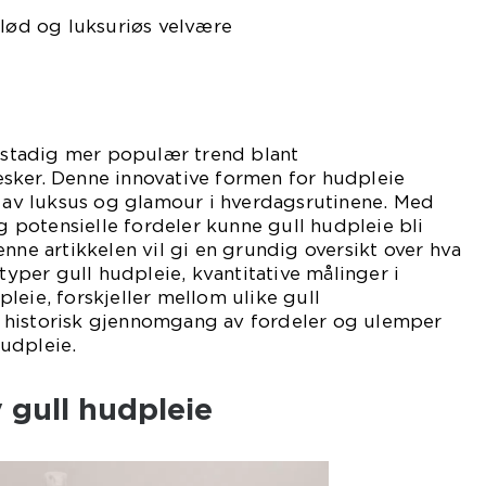
glød og luksuriøs velvære
n stadig mer populær trend blant
sker. Denne innovative formen for hudpleie
h av luksus og glamour i hverdagsrutinene. Med
og potensielle fordeler kunne gull hudpleie bli
enne artikkelen vil gi en grundig oversikt over hva
 typer gull hudpleie, kvantitative målinger i
leie, forskjeller mellom ulike gull
 historisk gjennomgang av fordeler og ulemper
udpleie.
 gull hudpleie