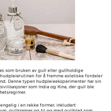
es som bruken av gull eller gullholdige
v hudpleierutinen for å fremme estetiske fordeler
and. Denne typen hudpleieeksperimenter har sin
ivilisasjoner som India og Kina, der gull ble
hetsregimer.
jengelig i en rekke former, inkludert
erum, gullkremer og til og med gullblad som