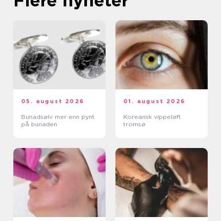
Flere nyheter
05. august 2026
01. august 2026
Bunadsølv mer enn pynt
Koreansk vippeløft
på bunaden
tromsø