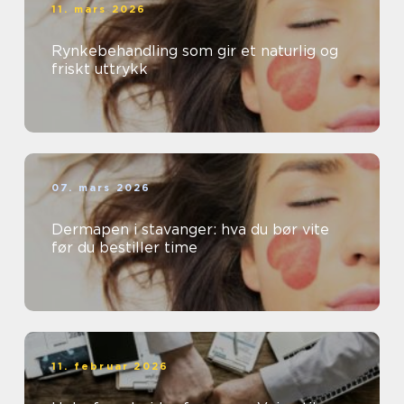
11. mars 2026
Rynkebehandling som gir et naturlig og
friskt uttrykk
07. mars 2026
Dermapen i stavanger: hva du bør vite
før du bestiller time
11. februar 2026