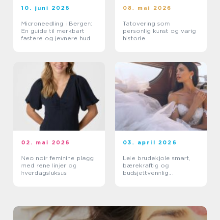
10. juni 2026
08. mai 2026
Microneedling i Bergen:
Tatovering som
En guide til merkbart
personlig kunst og varig
fastere og jevnere hud
historie
02. mai 2026
03. april 2026
Neo noir feminine plagg
Leie brudekjole smart,
med rene linjer og
bærekraftig og
hverdagsluksus
budsjettvennlig
bryllupsluksus