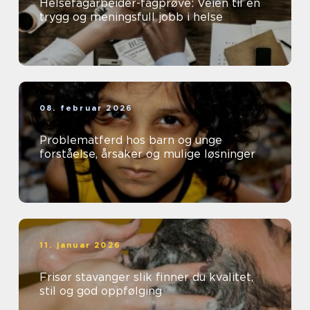
Helsefagarbeider-fagprøve: Veien til en
trygg og meningsfull jobb i helse
08. februar 2026
Problematferd hos barn og unge
forståelse, årsaker og mulige løsninger
11. januar 2026
Frisør stavanger slik finner du kvalitet,
stil og god oppfølging