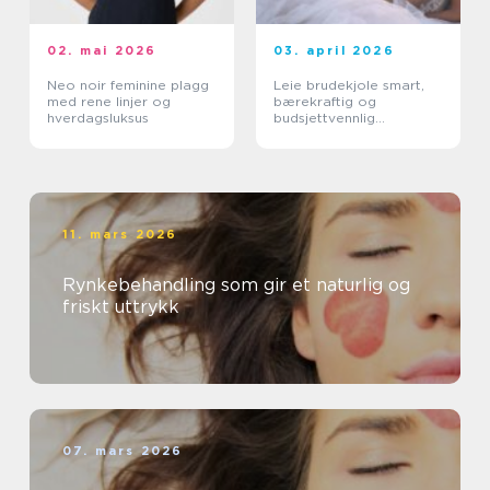
02. mai 2026
03. april 2026
Neo noir feminine plagg
Leie brudekjole smart,
med rene linjer og
bærekraftig og
hverdagsluksus
budsjettvennlig
bryllupsluksus
11. mars 2026
Rynkebehandling som gir et naturlig og
friskt uttrykk
07. mars 2026