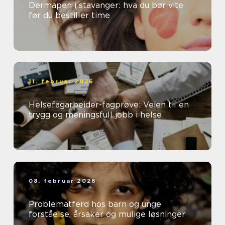
Dermapen i stavanger: hva du bør vite
før du bestiller time
11. februar 2026
Helsefagarbeider-fagprøve: Veien til en
trygg og meningsfull jobb i helse
08. februar 2026
Problematferd hos barn og unge
forståelse, årsaker og mulige løsninger