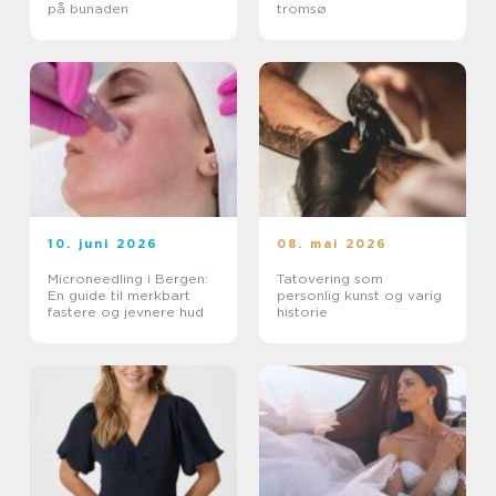
på bunaden
tromsø
10. juni 2026
08. mai 2026
Microneedling i Bergen:
Tatovering som
En guide til merkbart
personlig kunst og varig
fastere og jevnere hud
historie