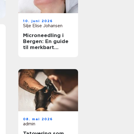
10. juni 2026
Silje Elise Johansen
Microneedling i
Bergen: En guide
til merkbart
fastere og jevnere
hud
08. mai 2026
admin
Tatovering som