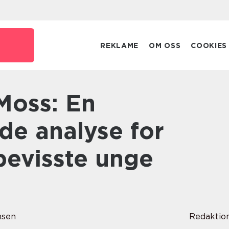
REKLAME
OM OSS
COOKIES
e analyse for
bevisste unge
nsen
Redaktio