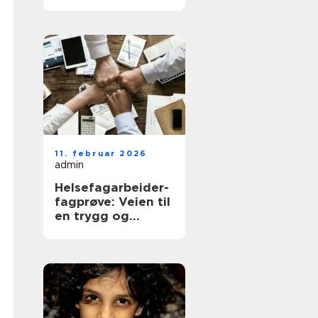
bestiller time
11. februar 2026
admin
Helsefagarbeider-
fagprøve: Veien til
en trygg og
meningsfull jobb i
helse