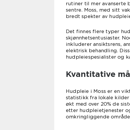
rutiner til mer avanserte
sentre. Moss, med sitt va
bredt spekter av hudplei
Det finnes flere typer h
skjønnhetsentusiaster. N
inkluderer ansiktsrens, a
elektrisk behandling. Dis
hudpleiespesialister og k
Kvantitative må
Hudpleie i Moss er en vik
statistikk fra lokale kild
økt med over 20% de sist
etter hudpleietjenester 
omkringliggende område