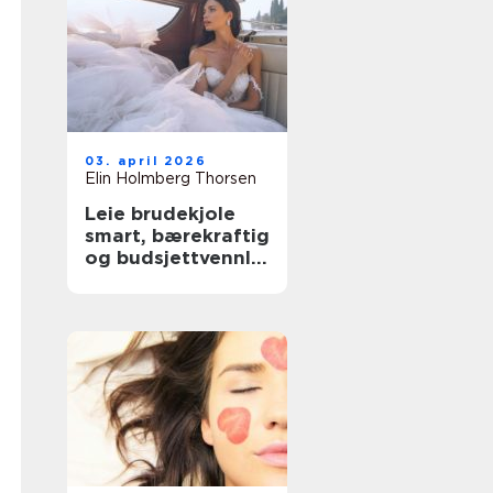
03. april 2026
Elin Holmberg Thorsen
Leie brudekjole
smart, bærekraftig
og budsjettvennlig
bryllupsluksus