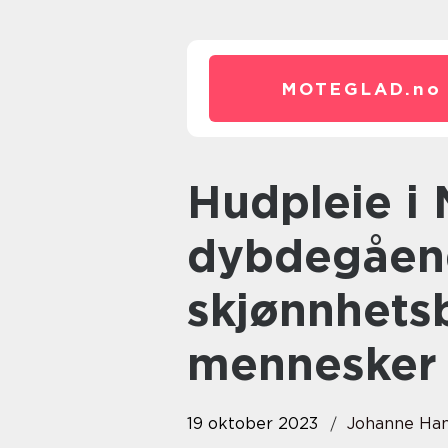
MOTEGLAD.
no
Hudpleie i Moss: En
dybdegåend
skjønnhets
mennesker
19 oktober 2023
Johanne Ha