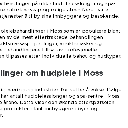
 behandlinger på ulike hudpleiesalonger og spa-
kre naturlandskap og rolige atmosfære, har et
etjenester å tilby sine innbyggere og besøkende.
udpleiebehandlinger i Moss som er populære blant
oen av de mest ettertraktede behandlingen
nsiktsmassasje, peelinger, ansiktsmasker og
se behandlingene tilbys av profesjonelle
an tilpasses etter individuelle behov og hudtyper.
linger om hudpleie i Moss
tig næring og industrien fortsetter å vokse. Ifølge
er har antall hudpleiesalonger og spa-sentre i Moss
e årene. Dette viser den økende etterspørselen
og produkter blant innbyggere i byen og
r.