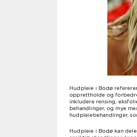
Hudpleie i Bodø refererer
opprettholde og forbedre
inkludere rensing, eksfol
behandlinger, og mye mer.
hudpleiebehandlinger, so
Hudpleie i Bodø kan deles 