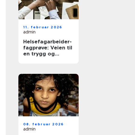
11. februar 2026
admin
Helsefagarbeider-
fagprøve: Veien til
en trygg og
meningsfull jobb i
helse
08. februar 2026
admin