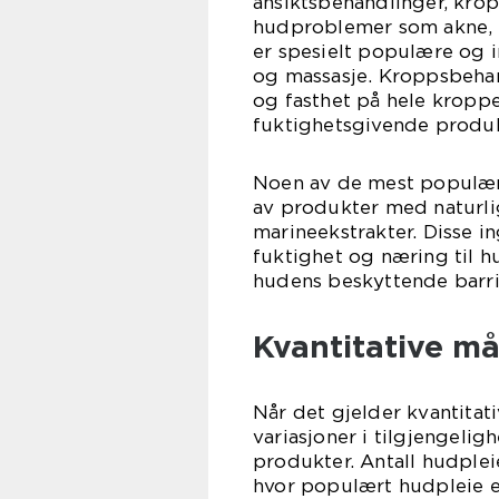
ansiktsbehandlinger, kro
hudproblemer som akne, s
er spesielt populære og 
og massasje. Kroppsbehan
og fasthet på hele kroppe
fuktighetsgivende produk
Noen av de mest populær
av produkter med naturli
marineekstrakter. Disse in
fuktighet og næring til h
hudens beskyttende barri
Kvantitative må
Når det gjelder kvantitat
variasjoner i tilgjengeli
produkter. Antall hudplei
hvor populært hudpleie er