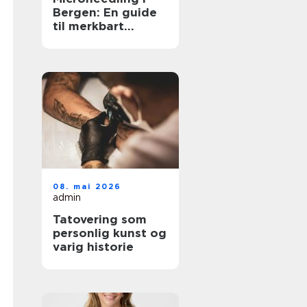
Bergen: En guide
til merkbart
fastere og jevnere
hud
08. mai 2026
admin
Tatovering som
personlig kunst og
varig historie