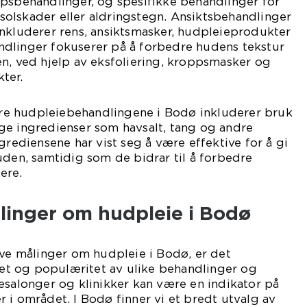
ppsbehandlinger, og spesifikke behandlinger for
olskader eller aldringstegn. Ansiktsbehandlinger
inkluderer rens, ansiktsmasker, hudpleieprodukter
dlinger fokuserer på å forbedre hudens tekstur
n, ved hjelp av eksfoliering, kroppsmasker og
ter.
e hudpleiebehandlingene i Bodø inkluderer bruk
ge ingredienser som havsalt, tang og andre
grediensene har vist seg å være effektive for å gi
uden, samtidig som de bidrar til å forbedre
ere.
linger om hudpleie i Bodø
ive målinger om hudpleie i Bodø, er det
ghet og populæritet av ulike behandlinger og
esalonger og klinikker kan være en indikator på
 i området. I Bodø finner vi et bredt utvalg av