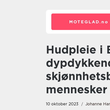
MOTEGLAD.
no
Hudpleie i Bodø: En
dypdykkend
skjønnhets
mennesker
10 oktober 2023
Johanne Ha