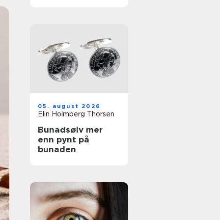
tatoveringsfjernin
g med moderne
laser
05. august 2026
Elin Holmberg Thorsen
Bunadsølv mer
enn pynt på
bunaden