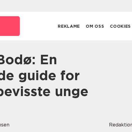
REKLAME
OM OSS
COOKIES
e guide for
bevisste unge
nsen
Redaktio