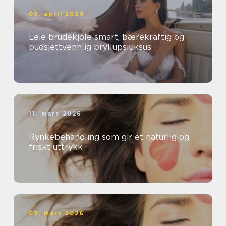
03. april 2026
Leie brudekjole smart, bærekraftig og
budsjettvennlig bryllupsluksus
11. mars 2026
Rynkebehandling som gir et naturlig og
friskt uttrykk
07. mars 2026