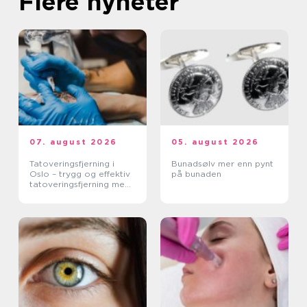
Flere nyheter
07. august 2026
05. august 2026
Tatoveringsfjerning i
Bunadsølv mer enn pynt
Oslo – trygg og effektiv
på bunaden
tatoveringsfjerning med
moderne laser