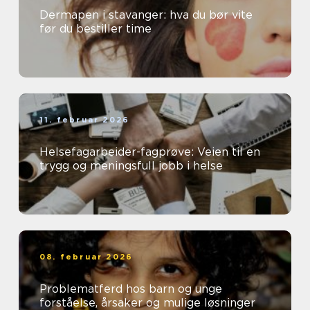
Dermapen i stavanger: hva du bør vite
før du bestiller time
11. februar 2026
Helsefagarbeider-fagprøve: Veien til en
trygg og meningsfull jobb i helse
08. februar 2026
Problematferd hos barn og unge
forståelse, årsaker og mulige løsninger