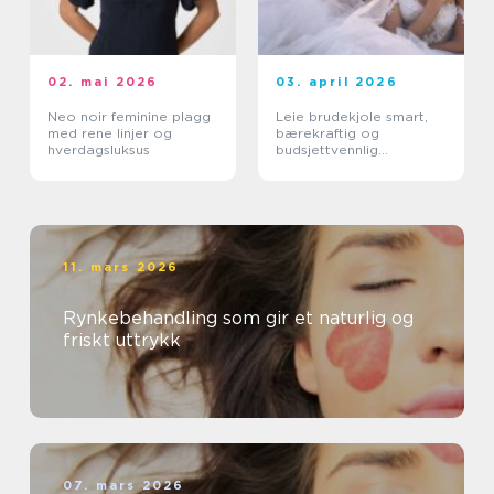
02. mai 2026
03. april 2026
Neo noir feminine plagg
Leie brudekjole smart,
med rene linjer og
bærekraftig og
hverdagsluksus
budsjettvennlig
bryllupsluksus
11. mars 2026
Rynkebehandling som gir et naturlig og
friskt uttrykk
07. mars 2026