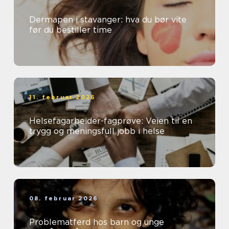
Dermapen i stavanger: hva du bør vite
før du bestiller time
11. februar 2026
Helsefagarbeider-fagprøve: Veien til en
trygg og meningsfull jobb i helse
08. februar 2026
Problematferd hos barn og unge