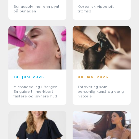
Bunadsølv mer enn pynt
Koreansk vippeløft
på bunaden
tromsø
10. juni 2026
08. mai 2026
Microneedling i Bergen:
Tatovering som
En guide til merkbart
personlig kunst og varig
fastere og jevnere hud
historie