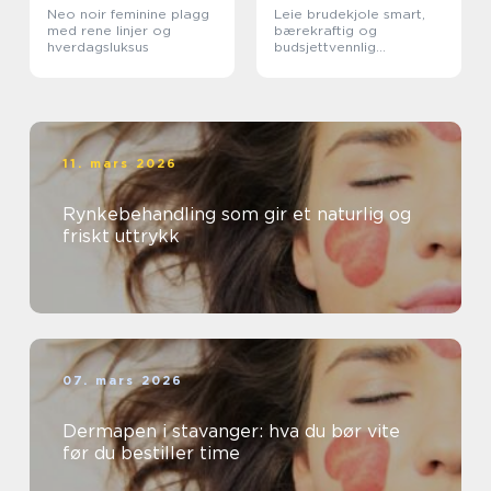
Neo noir feminine plagg
Leie brudekjole smart,
med rene linjer og
bærekraftig og
hverdagsluksus
budsjettvennlig
bryllupsluksus
11. mars 2026
Rynkebehandling som gir et naturlig og
friskt uttrykk
07. mars 2026
Dermapen i stavanger: hva du bør vite
før du bestiller time