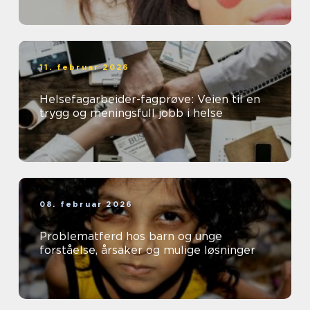
11. februar 2026
Helsefagarbeider-fagprøve: Veien til en
trygg og meningsfull jobb i helse
08. februar 2026
Problematferd hos barn og unge
forståelse, årsaker og mulige løsninger