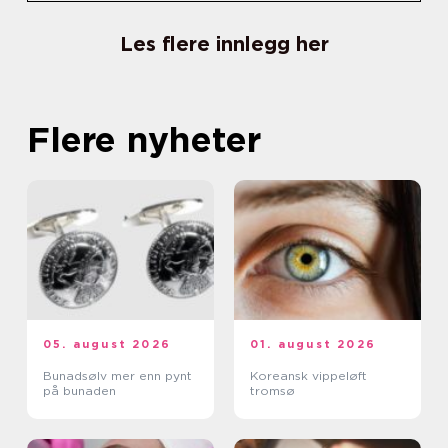
Les flere innlegg her
Flere nyheter
05. august 2026
01. august 2026
Bunadsølv mer enn pynt
Koreansk vippeløft
på bunaden
tromsø