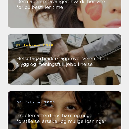
Dermapen i stavanger: hva du bør vite
før du bestiller time
11. februar 2026
Helsefagarbeider-fagprøve: Veien til en
trygg og meningsfull jobb i helse
08. februar 2026
Problematferd hos barn og unge
forståelse, årsaker og mulige løsninger