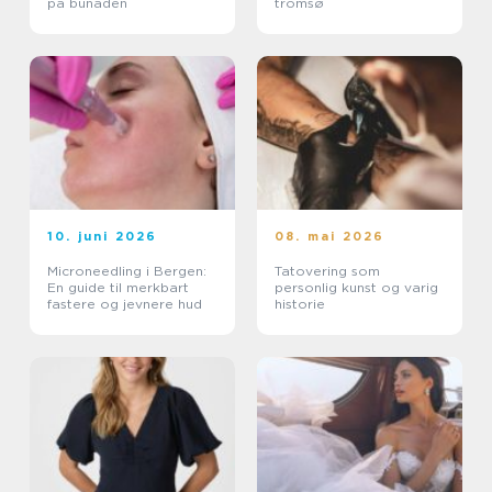
på bunaden
tromsø
10. juni 2026
08. mai 2026
Microneedling i Bergen:
Tatovering som
En guide til merkbart
personlig kunst og varig
fastere og jevnere hud
historie