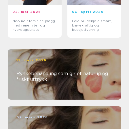
02. mai 2026
03. april 2026
Neo noir feminine plagg
Leie brudekjole smart,
med rene linjer og
bærekraftig og
hverdagsluksus
budsjettvennlig
bryllupsluksus
11. mars 2026
Rynkebehandling som gir et naturlig og
friskt uttrykk
07. mars 2026