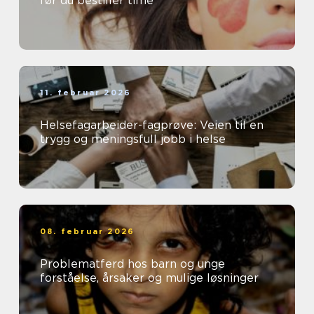
før du bestiller time
11. februar 2026
Helsefagarbeider-fagprøve: Veien til en
trygg og meningsfull jobb i helse
08. februar 2026
Problematferd hos barn og unge
forståelse, årsaker og mulige løsninger