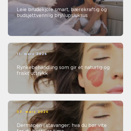
Leie brudekjole smart, bærekraftig og
budsjettvennlig bryllupsluksus
11. mars 2026
Rynkebehandling som gir et naturlig og
friskt uttrykk
07. mars 2026
Dermapen i stavanger: hva du bør vite